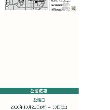
あらすじ
人間が科学を用いて作った人間「Code」
普通の人間よりも身体能力の高いCodeは
危険の
伴う場所で
その能力を振るい普通の人間では不可能な素晴
らしい成果を残した
それはいつしか恐怖を生み 差別 迫害へと変
わっていく
いつしか争うようになった人間とCode
滅ぶべきは人間か Codeか あるいはその両方
か​
公演概要
公演日
2010年10月21日(木) ～ 30日(土)