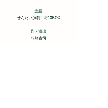
会場
せんだい演劇工房10BOX
作・演出
箱崎貴司
出演キャスト
千葉清美
箱崎貴司
村越勇一
木曽寛子
平澤大介
伊藤直行
今田大亮
嵯峨美穂