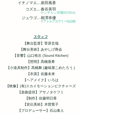
イチノマエ…泉田風香
コズエ…春谷美羽
ヤンチャン学園SENDAI
ジュウゴ…相澤幸優
テアトルアカデミー仙台校
スタッフ
【舞台監督】菅原玄哉
【舞台美術】あやしげ商会
【音響】山口裕次 (Sound Kitchen)
【照明】髙橋亜希
【小道具制作】髙橋舞 (趣味屋こめたろう.)
【衣裳】佐藤未来
【ヘアメイク】いろは
【映像】(有)スカイモーションピクチャーズ
【楽曲提供】アサノタケフミ
【制作】佐藤明日香
【宣伝美術】木曽寛子
【プロデューサー】石山泰人​