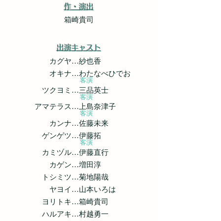
作・演出
箱崎貴司
出演キャスト
カグヤ…紗也香
オキナ…わたなべひでお
客演
ツクヨミ…三品英士
客演
アマテラス…上島奈津子
客演
カンナ…佐藤未来
ゲンゲツ…伊藤拓
客演
カミヅル…伊藤直行
カゲン…増田淳
トシミツ…菊地陽哉
ヤヨイ…山本いろは
ヨリトキ…箱崎貴司
ハルアキ…村越勇一