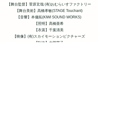
​【舞台監督】菅原玄哉 (有)おむらいすファクトリー
​【舞台美術】高橋孝敏(STAGE Touchant)
​【音響】本儀拓(KIWI SOUND WORKS)
​【照明】髙橋亜希
​【衣裳】千葉清美
​【映像】(有)スカイモーションピクチャーズ
​【制作】木曽寛子
【チラシデザイン】木曽寛子
動画
PR動画