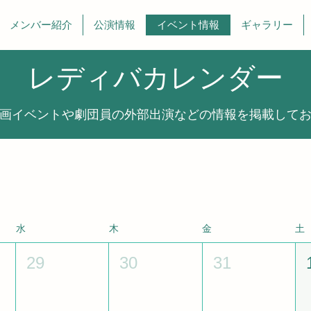
メンバー紹介
公演情報
イベント情報
ギャラリー
​レディバカレンダー​
企画イベントや劇団員の外部出演などの情報を掲載して
水
木
金
土
29
30
31