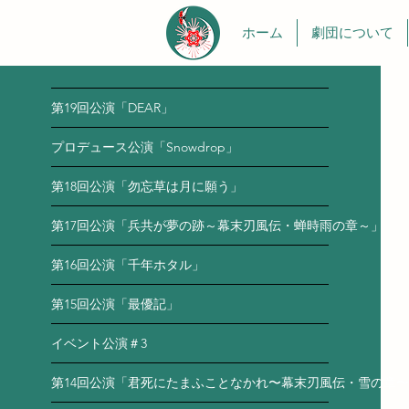
ホーム
劇団について
第19回公演「DEAR」
プロデュース公演「Snowdrop」
第18回公演「勿忘草は月に願う」
第17回公演「兵共が夢の跡～幕末刃風伝・蝉時雨の章～」
第16回公演「千年ホタル」
第15回公演「最優記」
イベント公演＃3
第14回公演「君死にたまふことなかれ〜幕末刃風伝・雪の章