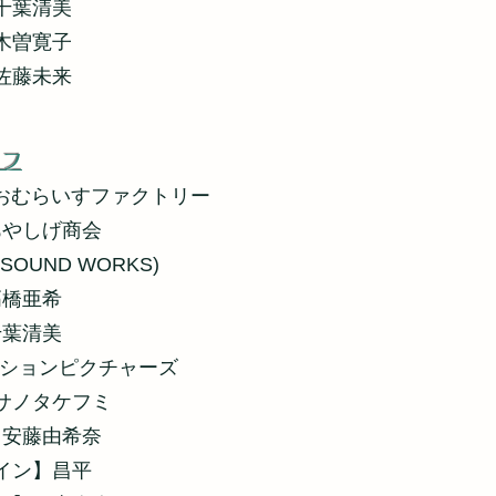
千葉清美
木曽寛子
佐藤未来
ッフ
)おむらいすファクトリー
あやしげ商会
SOUND WORKS)
高橋亜希
千葉清美
ーションピクチャーズ
サノタケフミ
・安藤由希奈
イン】昌平