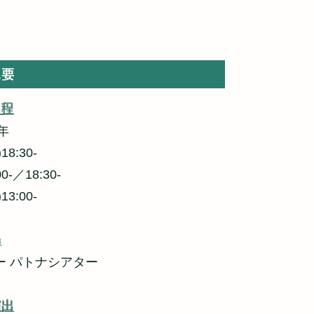
の侍達の物語。
概要
日程
6年
18:30-
0-／18:30-
13:00-
場
ー パトナシアター
演出