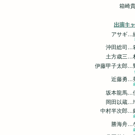
箱崎
出演キ
ア
サギ…
沖田総司…
土方歳三…
伊藤甲子太郎…
近藤勇…
坂本龍馬…
岡田以蔵
中村半次郎…
勝海舟…なか