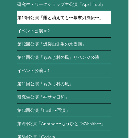
研究生・ワークショップ生公演「April Fool」
第13回公演「露と消えても〜幕末刃風伝〜」
イベント公演＃2
第12回公演「爆裂山先生の水墨画」
第11回公演「もみじ村の風」リベンジ公演
イベント公演＃1
第11回公演「もみじ村の風」
研究生公演「神サマ日和」
第10回公演「Faith〜再演」
第9回公演「Another〜もうひとつのFaith〜」
第8回公演「Code:γ」