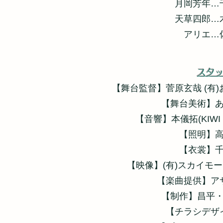
月岡芳年…
天草四郎…
アリエ
…
スタ
【舞台監督】菅原玄哉 (有
【舞台美術】
【音響】本儀拓(KIWI 
【照明】
【衣裳】
【映像】(有)スカイモ
【楽曲提供】ア
【制作】昌平
【チラシデザ