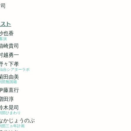
貴司
ャスト
紗也香
客演
箱崎
貴司
村越勇一
野々下孝
仙台シアターラボ
菊田由美
劇団無国籍
伊藤直行
…増田淳
鈴木晃司
劇団ひまわり
じょうのぶ
劇団三ヵ年計画