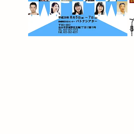
あら
時は幕
時代の変わり目、動乱の世を
もし、新選組と坂本龍馬がどこ
もし、沖田総司が生
もし、彼等の生き様を最後まで
彼らの生きざまには、どこを
Ladybirdとクセ