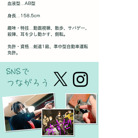
血液型
​…AB
型
身長
​…
158.5cm
趣味・特技…動画視聴、散歩、サバゲー、
殺陣、耳を少し動かす、側転。
免許・資格…剣道1級、準中型自動車運転
免許。
SNSで
つながろう